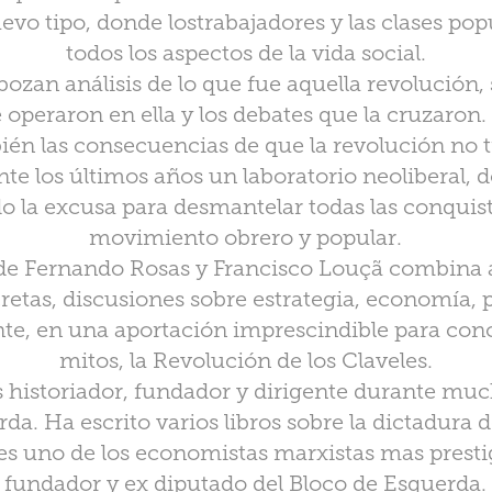
vo tipo, donde lostrabajadores y las clases po
todos los aspectos de la vida social.
sbozan análisis de lo que fue aquella revolución, 
 operaron en ella y los debates que la cruzaron.
ién las consecuencias de que la revolución no t
te los últimos años un laboratorio neoliberal, d
 la excusa para desmantelar todas las conquist
movimiento obrero y popular.
 de Fernando Rosas y Francisco Louçã combina a
tas, discusiones sobre estrategia, economía, po
te, en una aportación imprescindible para con
mitos, la Revolución de los Claveles.
 historiador, fundador y dirigente durante muc
da. Ha escrito varios libros sobre la dictadura d
es uno de los economistas marxistas mas presti
fundador y ex diputado del Bloco de Esquerda.