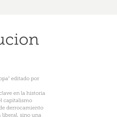
ucion 
opa" editado por
lave en la historia
el capitalismo
o de derrocamiento
liberal, sino una