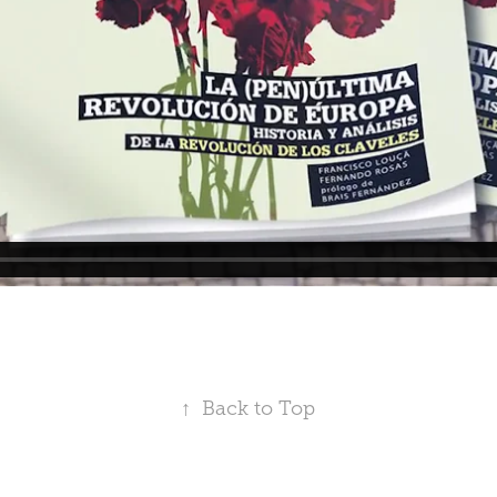
↑
Back to Top