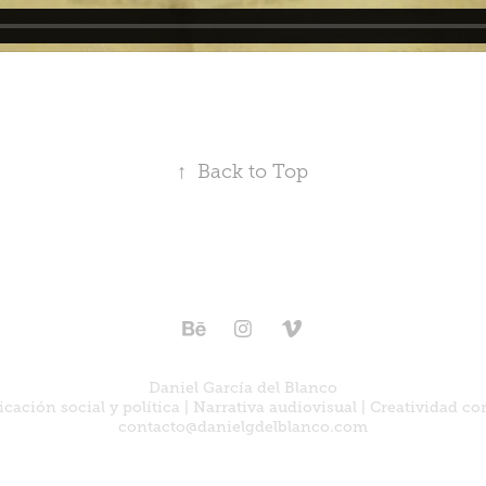
↑
Back to Top
Daniel García del Blanco
ación social y política | Narrativa audiovisual | Creatividad c
contacto@danielgdelblanco.com