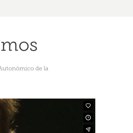
emos
 Autonómico de la