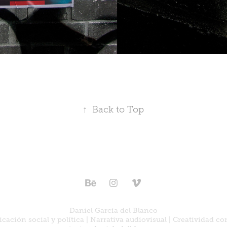
↑
Back to Top
Daniel García del Blanco
ación social y política | Narrativa audiovisual | Creatividad c